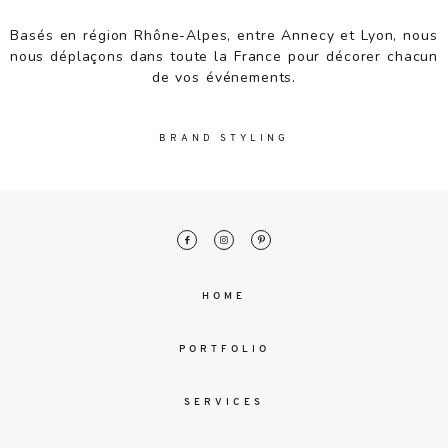
malesuada
magna
Basés en région Rhône-Alpes, entre Annecy et Lyon, nous
mollis
nous déplaçons dans toute la France pour décorer chacun
euismod.
de vos événements.
BRAND STYLING
FO
ME
HOME
PORTFOLIO
SERVICES