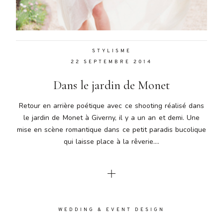
Aenean
lacinia
bibendum
nulla sed
STYLISME
consectetur.
22 SEPTEMBRE 2014
Aenean
lacinia
Dans le jardin de Monet
bibendum
nulla sed
Retour en arrière poétique avec ce shooting réalisé dans
consectetur.
le jardin de Monet à Giverny, il y a un an et demi. Une
Maecenas
mise en scène romantique dans ce petit paradis bucolique
faucibus
mollis
qui laisse place à la rêverie....
interdum.
Maecenas
faucibus
mollis
interdum.
Etiam porta
WEDDING & EVENT DESIGN
sem