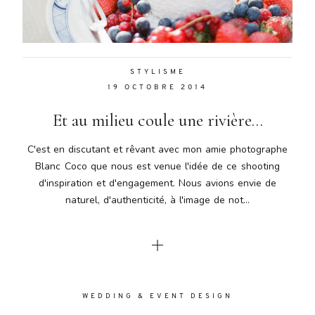
Aenean
lacinia
bibendum
nulla sed
STYLISME
consectetur.
19 OCTOBRE 2014
Aenean
lacinia
Et au milieu coule une rivière…
bibendum
nulla sed
C'est en discutant et rêvant avec mon amie photographe
consectetur.
Blanc Coco que nous est venue l'idée de ce shooting
Maecenas
d'inspiration et d'engagement. Nous avions envie de
faucibus
mollis
naturel, d'authenticité, à l'image de not...
interdum.
Maecenas
faucibus
mollis
interdum.
Etiam porta
WEDDING & EVENT DESIGN
sem