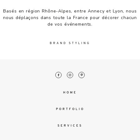
malesuada
magna
Basés en région Rhône-Alpes, entre Annecy et Lyon, nous
mollis
nous déplaçons dans toute la France pour décorer chacun
euismod.
de vos événements.
BRAND STYLING
FO
ME
HOME
PORTFOLIO
SERVICES