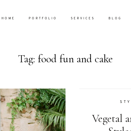
HOME
PORTFOLIO
SERVICES
BLOG
Tag: food fun and cake
Home
Portfol
Services
ornare vel
Blog
ulla sed
STY
dum nulla
Vegetal 
About
s mollis
ollis