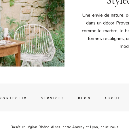
Style
Contac
ada magna
Une envie de nature, 
dans un décor Prove
comme le marbre, le bois
formes rectilignes, 
moder
FOLLO
PORTFOLIO
SERVICES
BLOG
ABOUT
Basés en région Rhône-Alpes, entre Annecy et Lyon, nous nous