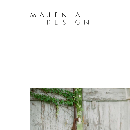
Dolor Tristique
Nullam quis risus eget urna mollis 
eu leo. Aenean lacinia bibendum n
consectetur. Aenean lacinia biben
sed consectetur. Maecenas faucibu
interdum. Maecenas faucibus m