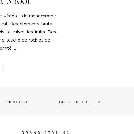
d Shoot
t
de végétal, de monochrome
nçal. Des éléments bruts
, le cuivre, les fruits. Des
une touche de rock et de
nité, ...
W ME
CONTACT
BACK TO TOP
BRAND STYLING