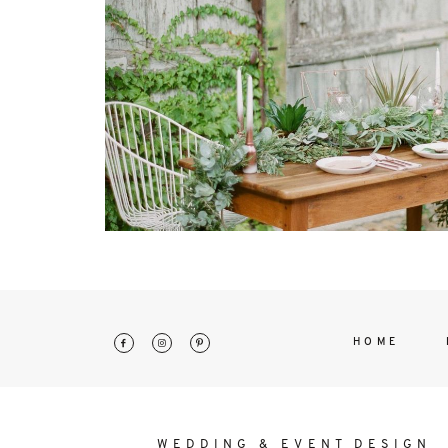
interdum. Etiam porta sem malesu
mollis euismod.
HOME
WEDDING & EVENT DESIGN