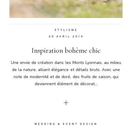
Aenean
lacinia
bibendum
nulla sed
STYLISME
consectetur.
30 AVRIL 2014
Aenean
lacinia
Inspiration bohème chic
bibendum
nulla sed
Une envie de création dans les Monts Lyonnais, au milieu
consectetur.
de la nature, alliant élégance et détails bruts. Avec une
Maecenas
note de modernité et de doré, des fruits de saison, qui
faucibus
mollis
deviennent élément de décorat...
interdum.
Maecenas
faucibus
mollis
interdum.
Etiam porta
WEDDING & EVENT DESIGN
sem