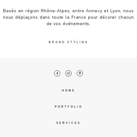
malesuada
magna
Basés en région Rhône-Alpes, entre Annecy et Lyon, nous
mollis
nous déplaçons dans toute la France pour décorer chacun
euismod.
de vos événements.
BRAND STYLING
FO
ME
HOME
PORTFOLIO
SERVICES