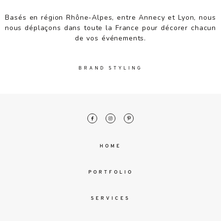
malesuada
magna
Basés en région Rhône-Alpes, entre Annecy et Lyon, nous
mollis
nous déplaçons dans toute la France pour décorer chacun
euismod.
de vos événements.
BRAND STYLING
FO
ME
HOME
PORTFOLIO
SERVICES