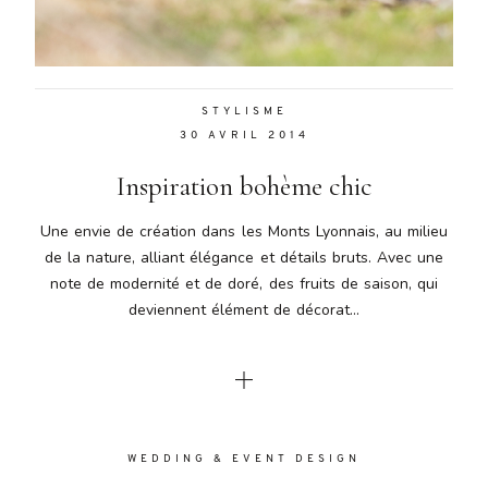
Aenean
lacinia
bibendum
nulla sed
STYLISME
consectetur.
30 AVRIL 2014
Aenean
lacinia
Inspiration bohème chic
bibendum
nulla sed
Une envie de création dans les Monts Lyonnais, au milieu
consectetur.
de la nature, alliant élégance et détails bruts. Avec une
Maecenas
note de modernité et de doré, des fruits de saison, qui
faucibus
mollis
deviennent élément de décorat...
interdum.
Maecenas
faucibus
mollis
interdum.
Etiam porta
WEDDING & EVENT DESIGN
sem