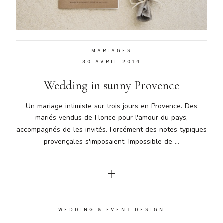
Aenean
lacinia
bibendum
nulla sed
MARIAGES
consectetur.
30 AVRIL 2014
Aenean
lacinia
Wedding in sunny Provence
bibendum
nulla sed
Un mariage intimiste sur trois jours en Provence. Des
consectetur.
mariés vendus de Floride pour l'amour du pays,
Maecenas
accompagnés de les invités. Forcément des notes typiques
faucibus
mollis
provençales s'imposaient. Impossible de ...
interdum.
Maecenas
faucibus
mollis
interdum.
Etiam porta
WEDDING & EVENT DESIGN
sem