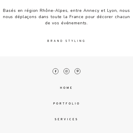
malesuada
magna
Basés en région Rhône-Alpes, entre Annecy et Lyon, nous
mollis
nous déplaçons dans toute la France pour décorer chacun
euismod.
de vos événements.
BRAND STYLING
FO
ME
HOME
PORTFOLIO
SERVICES