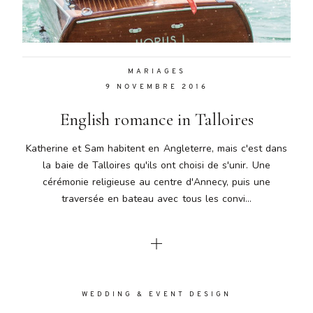
Aenean
lacinia
bibendum
nulla sed
MARIAGES
consectetur.
9 NOVEMBRE 2016
Aenean
lacinia
English romance in Talloires
bibendum
nulla sed
Katherine et Sam habitent en Angleterre, mais c'est dans
consectetur.
la baie de Talloires qu'ils ont choisi de s'unir. Une
Maecenas
cérémonie religieuse au centre d'Annecy, puis une
faucibus
mollis
traversée en bateau avec tous les convi...
interdum.
Maecenas
faucibus
mollis
interdum.
Etiam porta
WEDDING & EVENT DESIGN
sem