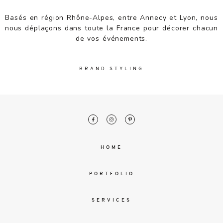
malesuada
magna
Basés en région Rhône-Alpes, entre Annecy et Lyon, nous
mollis
nous déplaçons dans toute la France pour décorer chacun
euismod.
de vos événements.
BRAND STYLING
FO
ME
HOME
PORTFOLIO
SERVICES