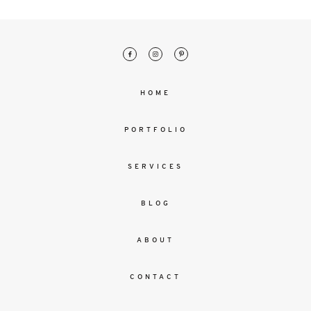
Aenean
lacinia
bibendum
nulla sed
consectetur.
Aenean
HOME
lacinia
bibendum
PORTFOLIO
nulla sed
consectetur.
Maecenas
SERVICES
faucibus
mollis
BLOG
interdum.
Maecenas
faucibus
ABOUT
mollis
interdum.
CONTACT
Etiam porta
sem