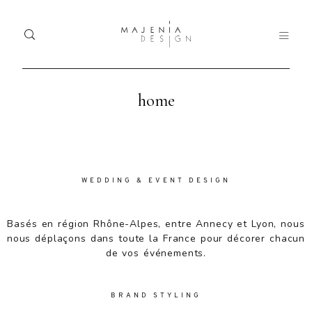
home
Home
Home
Ho
Dolor
Portfolio
Portfolio
Tristique
Port
Services
Services
WEDDING & EVENT DESIGN
Serv
Blog
Blog
Basés en région Rhône-Alpes, entre Annecy et Lyon, nous
Blo
Nullam
nous déplaçons dans toute la France pour décorer chacun
quis risus
About
About
de vos événements.
Abo
eget urna
mollis
Contact
Contact
Con
ornare vel
BRAND STYLING
eu leo.