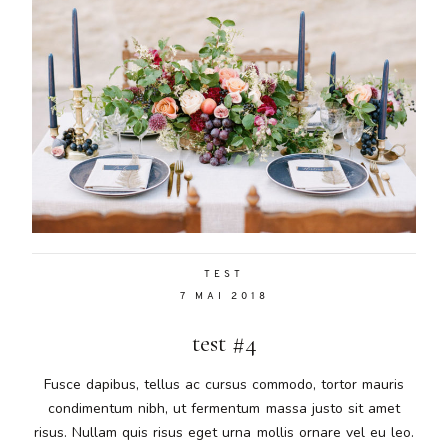
malesuada
magna
mollis
euismod.
FO
ME
TEST
7 MAI 2018
test #4
Fusce dapibus, tellus ac cursus commodo, tortor mauris
condimentum nibh, ut fermentum massa justo sit amet
risus. Nullam quis risus eget urna mollis ornare vel eu leo.