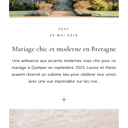
Aenean
lacinia
bibendum
nulla sed
TEST
consectetur.
29 MAI 2018
Aenean
lacinia
Mariage chic et moderne en Bretagne
bibendum
nulla sed
Une ambiance aux accents modernes mais chic pour ce
consectetur.
mariage à Quimper en septembre 2015. Louise et Alexis
Maecenas
avaient réservé un sublime lieu pour célébrer leur union,
faucibus
mollis
avec une vue imprenable sur les rive...
interdum.
Maecenas
faucibus
mollis
interdum.
Etiam porta
sem